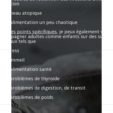
épétition
 une peau atopique
 une alimentation un peu chaotique
ors ces points spécifiques
, je peux également vous
ccompagner adultes comme enfants sur des sujets
énéraux tels que
 le stress
 le sommeil
 une alimentation santé
 des problèmes de thyroïde
 des problèmes de digestion, de transit
 des problèmes de poids