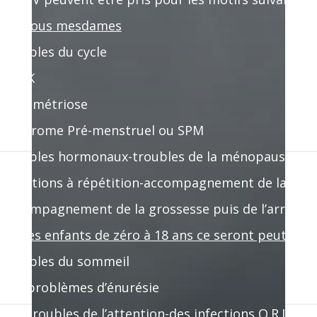
our vous mesdames
 troubles du cycle
 SOPK
 endométriose
 Syndrome Pré-menstruel ou SPM
 troubles hormonaux-troubles de la ménopause
 infections à répétition-accompagnement de la ferti
 accompagnement de la grossesse puis de l’arrivée
our les enfants de zéro à 18 ans ce seront peut-être
 troubles du sommeil
 des problèmes d’énurésie
 des troubles de l’attention-des infections O.R.L. à